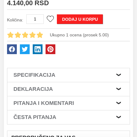
4.140,00 RSD
DODAJ U KORPU
Količina:
Ukupno 1 ocena (prosek 5.00)
SPECIFIKACIJA
DEKLARACIJA
PITANJA I KOMENTARI
ČESTA PITANJA
GDE SE NALAZI VAŠA PRODAVNICA?
Težina
Model
do 2 grama
SCC2104