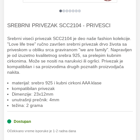
SREBRNI PRIVEZAK SCC2104 - PRIVESCI
Srebrni viseći privezak SCC2104 je deo naše fashion kolekcije.
"Love life tree" ručno završen srebrni privezak drvo života sa
priveskom u obliku srca graviranom "we are family". Napravljen
je od izuzetno kvalitetnog srebra 925, sa prelepim kubnim
cirkonima. Može se nositi na narukvici ili ogrlici. Privezak je
kompatibilan i sa proizvodima drugih poznatih proizvodjača
nakita.
materijal: srebro 925 i kubni cirkoni AAA klase
kompatibilan privezak
Dimenzije: 23x12mm
unutrašnji prečnik: 4mm
težina: 2 grama
Dostupan
Očekivano vreme isporuke je 1-2 radna dana