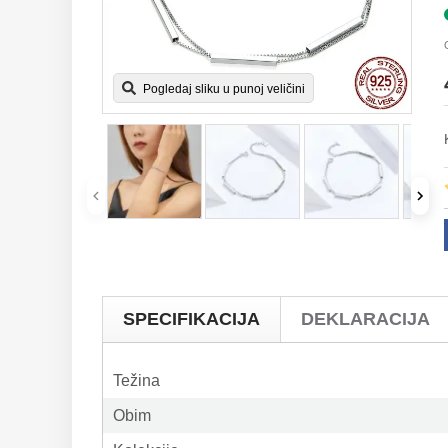
Pogledaj sliku u punoj veličini
SPECIFIKACIJA
DEKLARACIJA
Težina
Obim