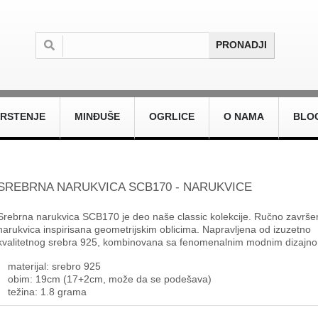
PRSTENJE
MINĐUŠE
OGRLICE
O NAMA
BLO
SREBRNA NARUKVICA SCB170 - NARUKVICE
Srebrna narukvica SCB170 je deo naše classic kolekcije. Ručno završe
narukvica inspirisana geometrijskim oblicima. Napravljena od izuzetno
kvalitetnog srebra 925, kombinovana sa fenomenalnim modnim dizajn
materijal: srebro 925
obim: 19cm (17+2cm, može da se podešava)
težina: 1.8 grama