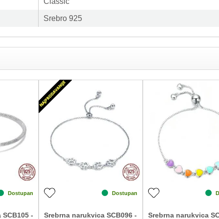
Classic
Srebro 925
SCB170
š internet sajt. Agera srebrni nakit, je Internet prodavnica.
Narukvice
Agera D.O.O.
.rs
, telefonom ili sms-om.
PRC
Zagarantovana sva prava kupaca po osnovu zako
zaštiti potrošača
aše firme
160-505216-53
uplatnicom, e-bankingom ili m-bankingom.
daljinu u roku od 14 dana.
MI SE NE SVIDI?
Dostupan
Dostupan
D
šćena i u originalnom pakovanju kesici sa deklaracijom i kutijici, kako ste je i dobili.
a SCB105 -
Srebrna narukvica SCB096 -
Srebrna narukvica S
 OŠTEĆEN PROIZVOD?