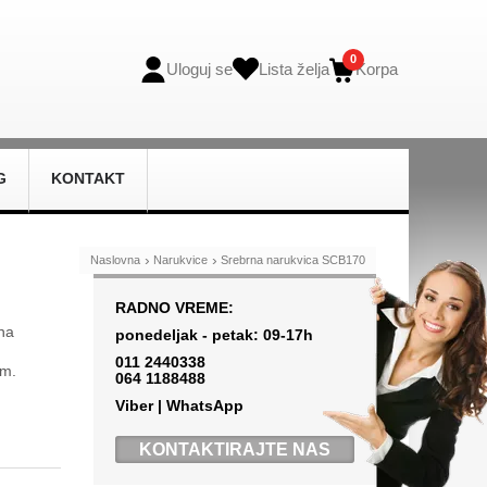
0
Uloguj se
Lista želja
Korpa
G
KONTAKT
›
›
Naslovna
Narukvice
Srebrna narukvica SCB170
RADNO VREME:
na
ponedeljak - petak: 09-17h
011 2440338
om.
064 1188488
Viber
|
WhatsApp
KONTAKTIRAJTE NAS