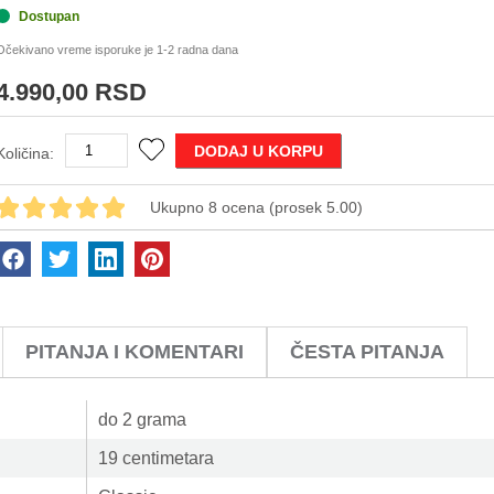
Dostupan
Očekivano vreme isporuke je 1-2 radna dana
4.990,00 RSD
DODAJ U KORPU
Količina:
Ukupno 8 ocena (prosek 5.00)
PITANJA I KOMENTARI
ČESTA PITANJA
do 2 grama
19 centimetara