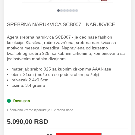
SREBRNA NARUKVICA SCB007 - NARUKVICE
Agera srebrna narukvica SCB007 - je deo naše fashion
kolekcije. Klasična, ručno završena, srebrna narukvica sa
motivom meseca i zvezdica. Napravljena od izuzetno
kvalitetnog srebra 925, sa kubnim cirkonima, kombinovana sa
jedinstvenim modnim dizajnom.
materijal: srebro 925
sa kubnim cirkonima AAA klase
obim: 21cm (može da se podesi obim po želji)
privezak 2.4x0.6cm
težina: 3.4 grama
Dostupan
Očekivano vreme isporuke je 1-2 radna dana
5.090,00 RSD