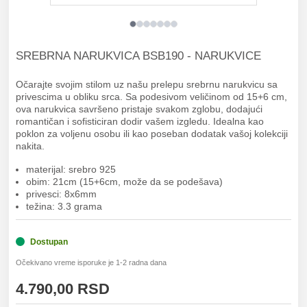
SREBRNA NARUKVICA BSB190 - NARUKVICE
Očarajte svojim stilom uz našu prelepu srebrnu narukvicu sa
privescima u obliku srca. Sa podesivom veličinom od 15+6 cm,
ova narukvica savršeno pristaje svakom zglobu, dodajući
romantičan i sofisticiran dodir vašem izgledu. Idealna kao
poklon za voljenu osobu ili kao poseban dodatak vašoj kolekciji
nakita.
materijal: srebro 925
obim: 21cm (15+6cm, može da se podešava)
privesci: 8x6mm
težina: 3.3 grama
Dostupan
Očekivano vreme isporuke je 1-2 radna dana
4.790,00 RSD