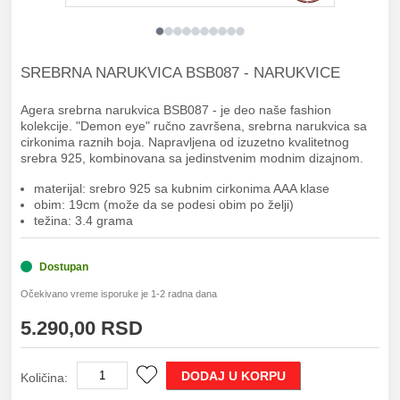
SREBRNA NARUKVICA BSB087 - NARUKVICE
Agera srebrna narukvica BSB087 - je deo naše fashion
kolekcije. "Demon eye" ručno završena, srebrna narukvica sa
cirkonima raznih boja. Napravljena od izuzetno kvalitetnog
srebra 925, kombinovana sa jedinstvenim modnim dizajnom.
materijal: srebro 925
sa kubnim cirkonima AAA klase
obim: 19cm (može da se podesi obim po želji)
težina: 3.4 grama
Dostupan
Očekivano vreme isporuke je 1-2 radna dana
5.290,00 RSD
DODAJ U KORPU
Količina: